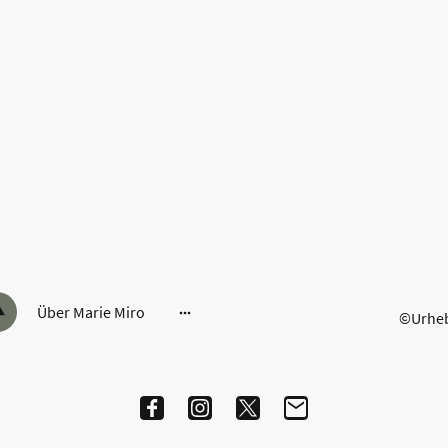
Über Marie Miro
©Urhebe