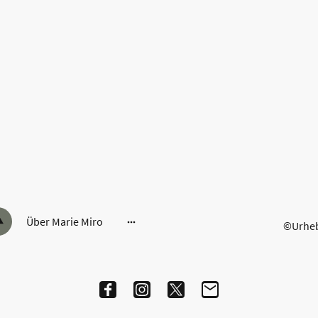
Über Marie Miro
©Urhebe